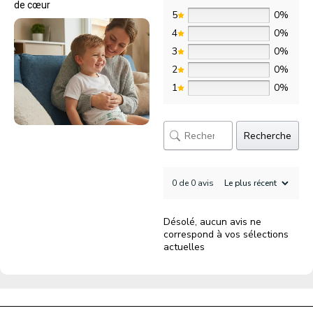
de cœur
5
0%
4
0%
3
0%
2
0%
1
0%
Recherche
0 de 0 avis
Désolé, aucun avis ne
correspond à vos sélections
actuelles