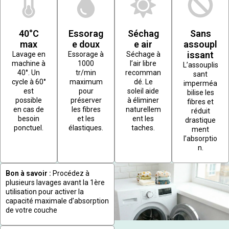
40°C
Essorag
Séchag
Sans
max
e doux
e air
assoupl
issant
Lavage en
Essorage à
Séchage à
machine à
1000
l’air libre
L’assouplis
40°. Un
tr/min
recomman
sant
cycle à 60°
maximum
dé. Le
imperméa
est
pour
soleil aide
bilise les
possible
préserver
à éliminer
fibres et
en cas de
les fibres
naturellem
réduit
besoin
et les
ent les
drastique
ponctuel.
élastiques.
taches.
ment
l’absorptio
n.
Bon à savoir :
Procédez à
plusieurs lavages avant la 1ère
utilisation pour activer la
capacité maximale d’absorption
de votre couche