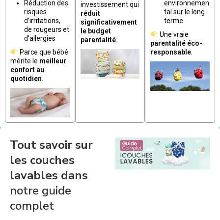
Réduction des
environnemen
investissement qui
risques
tal sur le long
réduit
d’irritations,
terme
significativement
de rougeurs et
le budget
Une vraie
d’allergies
parentalité
.
parentalité éco-
Parce que bébé
responsable
.
mérite le
meilleur
confort au
quotidien
.
Tout savoir sur
les couches
lavables dans
notre guide
complet