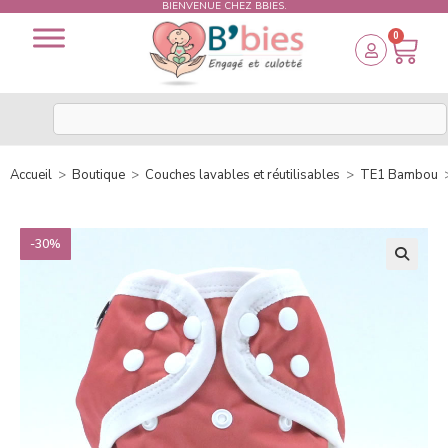
BIENVENUE CHEZ BBIES.
0
Accueil
>
Boutique
>
Couches lavables et réutilisables
>
TE1 Bambou
-30%