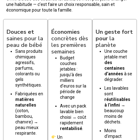
une habitude — c’est faire un choix responsable, sain et
économique pour toute la famille.
Douces et
Économies
Un geste fort
saines pour la
concrètes dès
pour
la
peau de bébé
les premières
planète
semaines
Sans produits
Une couche
chimiques
jetable met
Budget
agressifs,
des
couches
parfums,
centaines
jetables :
colorants ou
d’années
à se
jusqu’à des
gels
dégrader.
milliers
synthétiques.
d’euros sur la
Les lavables
période de
Fabriquées en
sont
change
matières
réutilisables
naturelles
à l’infini
→
Avec un pack
(coton,
beaucoup
lavable bien
bambou,
moins de
choisi → coût
chanvre) →
déchets.
rapidement
peau mieux
rentabilisé
.
Moins
respirante.
d’impact
Un