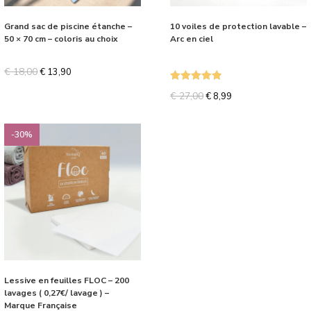
Grand sac de piscine étanche –
10 voiles de protection lavable –
50 × 70 cm – coloris au choix
Arc en ciel
€
18,00
€
13,90
Note
5.00
€
27,00
€
8,99
sur 5
-30%
Lessive en feuilles FLOC – 200
lavages ( 0,27€/ lavage ) –
Marque Française