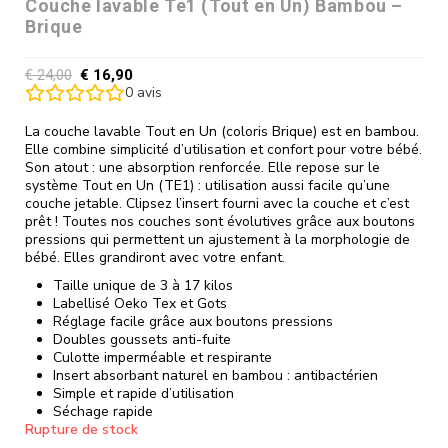
Couche lavable Te1 (Tout en Un) Bambou –
Brique
€
24,00
€
16,90
0
avis
La couche lavable Tout en Un (coloris Brique) est en bambou.
Elle combine simplicité d’utilisation et confort pour votre bébé.
Son atout : une absorption renforcée. Elle repose sur le
système Tout en Un (TE1) : utilisation aussi facile qu’une
couche jetable. Clipsez l’insert fourni avec la couche et c’est
prêt ! Toutes nos couches sont évolutives grâce aux boutons
pressions qui permettent un ajustement à la morphologie de
bébé. Elles grandiront avec votre enfant.
Taille unique de 3 à 17 kilos
Labellisé Oeko Tex et Gots
Réglage facile grâce aux boutons pressions
Doubles goussets anti-fuite
Culotte imperméable et respirante
Insert absorbant naturel en bambou : antibactérien
Simple et rapide d’utilisation
Séchage rapide
Rupture de stock