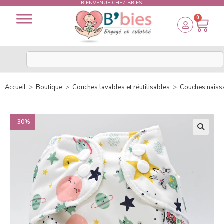
BIENVENUE CHEZ BBIES.
0
Accueil
>
Boutique
>
Couches lavables et réutilisables
>
Couches naiss
-30%