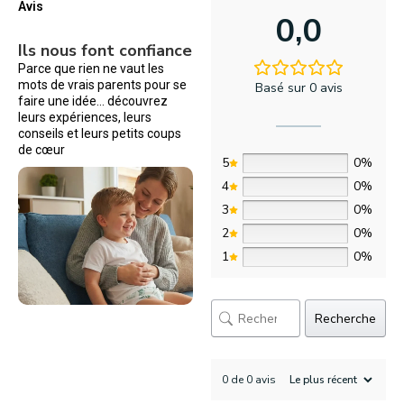
Avis
0,0
Ils nous font confiance
Parce que rien ne vaut les
mots de vrais parents pour se
Basé sur 0 avis
faire une idée… découvrez
leurs expériences, leurs
conseils et leurs petits coups
de cœur
5
0%
4
0%
3
0%
2
0%
1
0%
Recherche
0 de 0 avis