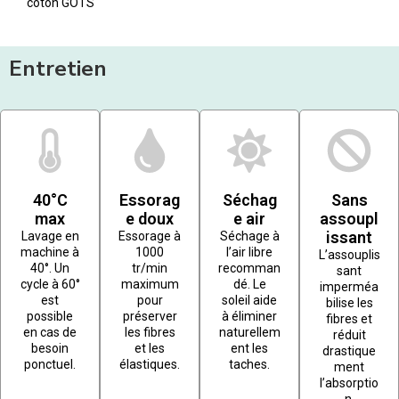
coton GOTS
Entretien
40°C
Essorag
Séchag
Sans
max
e doux
e air
assoupl
issant
Lavage en
Essorage à
Séchage à
machine à
1000
l’air libre
L’assouplis
40°. Un
tr/min
recomman
sant
cycle à 60°
maximum
dé. Le
imperméa
est
pour
soleil aide
bilise les
possible
préserver
à éliminer
fibres et
en cas de
les fibres
naturellem
réduit
besoin
et les
ent les
drastique
ponctuel.
élastiques.
taches.
ment
l’absorptio
n.