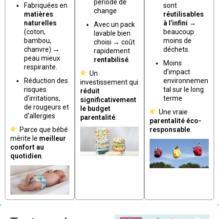
période de
Fabriquées en
sont
change
matières
réutilisables
naturelles
à l’infini
→
Avec un pack
(coton,
beaucoup
lavable bien
bambou,
moins de
choisi → coût
chanvre) →
déchets.
rapidement
peau mieux
rentabilisé
.
Moins
respirante.
d’impact
Un
Réduction des
environnemen
investissement qui
risques
tal sur le long
réduit
d’irritations,
terme
significativement
de rougeurs et
le budget
Une vraie
d’allergies
parentalité
.
parentalité éco-
Parce que bébé
responsable
.
mérite le
meilleur
confort au
quotidien
.