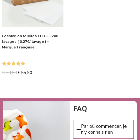
Lessive en feuilles FLOC – 200
lavages ( 0,27€/ lavage ) –
Marque Française
Note
5.00
€
79,50
€
55,90
sur 5
FAQ
Par où commencer, je
n'y connais rien