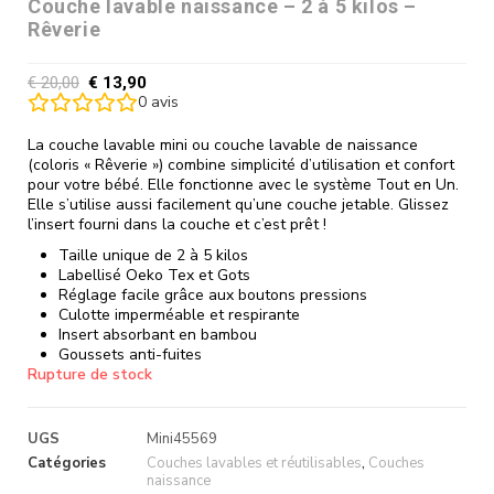
Couche lavable naissance – 2 à 5 kilos –
Rêverie
€
20,00
€
13,90
0
avis
La couche lavable mini ou couche lavable de naissance
(coloris « Rêverie ») combine simplicité d’utilisation et confort
pour votre bébé. Elle fonctionne avec le système Tout en Un.
Elle s’utilise aussi facilement qu’une couche jetable. Glissez
l’insert fourni dans la couche et c’est prêt !
Taille unique de 2 à 5 kilos
Labellisé Oeko Tex et Gots
Réglage facile grâce aux boutons pressions
Culotte imperméable et respirante
Insert absorbant en bambou
Goussets anti-fuites
Rupture de stock
UGS
Mini45569
Catégories
Couches lavables et réutilisables
,
Couches
naissance