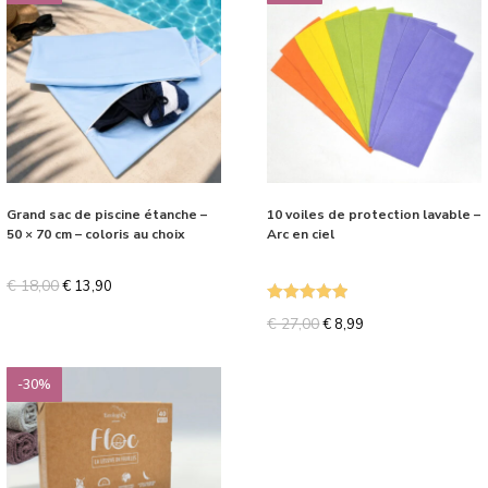
Grand sac de piscine étanche –
10 voiles de protection lavable –
50 × 70 cm – coloris au choix
Arc en ciel
€
18,00
€
13,90
Note
5.00
€
27,00
€
8,99
sur 5
-30%