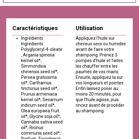
Caractéristiques
Utilisation
Ingrédients :
Appliquez l’huile sur
Ingredients :
cheveux secs ou humides
Polyglyceryl-4-oleate
avant de faire votre
, Argania spinosa
shampoing. Prenez 3
kernel oil*,
pompes d’huile et faites
Simmondsia
les chauffer entre les
chinensis seed oil*,
paumes de vos mains.
Persea gratissima
Ensuite, appliquez la sur
oil*, Carthamus
vos longueurs et pointes.
tinctorius seed oil*,
Enfin laissez poser au
Prunus armeniaca
moins 20 minutes, pour
kernel oil*, Sesamum
que l’huile agisse, puis
indicum seed oil*,
rincez avant de procéder
Olea europaea fruit
au shampoing.
oil*, Glycine soja oil*,
Cannabis sativa seed
oil*, Ricinus
communis seed oil*,
Parfum, Tocopherol ,