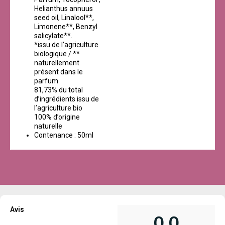
Helianthus annuus
seed oil, Linalool**,
Limonene**, Benzyl
salicylate**.
*issu de l’agriculture
biologique / **
naturellement
présent dans le
parfum
81,73% du total
d’ingrédients issu de
l’agriculture bio
100% d’origine
naturelle
Contenance : 50ml
Avis
0,0