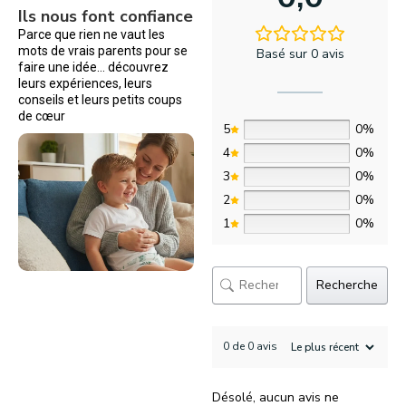
Ils nous font confiance
Parce que rien ne vaut les
mots de vrais parents pour se
Basé sur 0 avis
faire une idée… découvrez
leurs expériences, leurs
conseils et leurs petits coups
de cœur
5
0%
4
0%
3
0%
2
0%
1
0%
Recherche
0 de 0 avis
Désolé, aucun avis ne