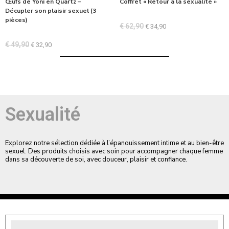
Œufs de Yoni en Quartz –
Coffret « Retour à la sexualité »
Décupler son plaisir sexuel (3
pièces)
€
62,90
€
34,90
€
49,90
€
32,90
Sexualité
Explorez notre sélection dédiée à l’épanouissement intime et au bien-être
sexuel. Des produits choisis avec soin pour accompagner chaque femme
dans sa découverte de soi, avec douceur, plaisir et confiance.