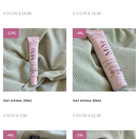
€
34,90
€
14,90
€
29,90
€
13,90
-12%
-4%
Gel intime 20ml
Gel intime 60ml
€
8,00
€
23,00
€
7,00
€
22,00
-4%
-3%