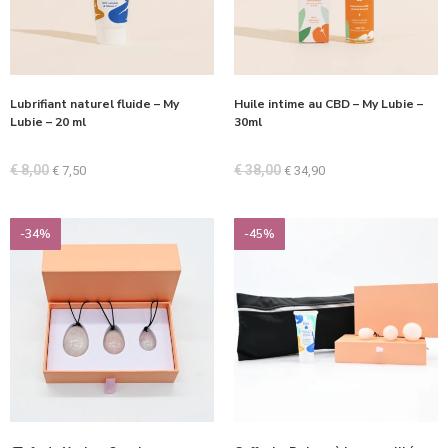
Lubrifiant naturel fluide – My
Huile intime au CBD – My Lubie –
Lubie – 20 ml
30ml
€
8,00
€
38,00
€
7,50
€
34,90
-34%
-45%