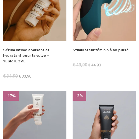
Sérum intime apaisant et
Stimulateur féminin à air pulsé
hydratant pour la vulve –
YESforLOVE
€
49,90
€
44,90
€
34,90
€
33,90
-17%
-3%