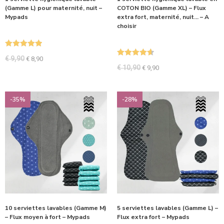
(Gamme L) pour maternité, nuit –
COTON BIO (Gamme XL) – Flux
Mypads
extra fort, maternité, nuit… – A
choisir
Note
5.00
€
9,90
€
8,90
Note
4.67
sur 5
€
10,90
€
9,90
sur 5
-35%
-28%
10 serviettes lavables (Gamme M)
5 serviettes lavables (Gamme L) –
– Flux moyen à fort – Mypads
Flux extra fort – Mypads