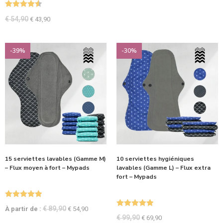
sur 5
Note
4.60
€
54,90
€
43,90
sur 5
-39%
-30%
15 serviettes lavables (Gamme M)
10 serviettes hygiéniques
– Flux moyen à fort – Mypads
lavables (Gamme L) – Flux extra
fort – Mypads
Note
5.00
€
89,90
À partir de :
€
54,90
Note
5.00
sur 5
€
99,90
€
69,90