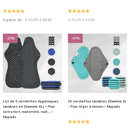
Note
4.83
Note
5.00
€
59,80
€
49,90
À partir de :
€
38,90
€
35,90
sur 5
sur 5
-20%
-47%
Lot de 5 serviettes hygiéniques
15 serviettes lavables (Gamme S)
lavables en (Gamme XL) – Flux
– Flux léger à moyen – Mypads
extra fort, maternité, nuit… –
Mypads
Note
5.00