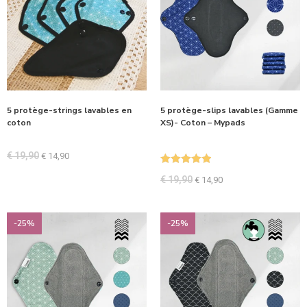
5 protège-strings lavables en
5 protège-slips lavables (Gamme
coton
XS)- Coton – Mypads
€
19,90
€
14,90
Note
5.00
€
19,90
€
14,90
sur 5
-25%
-25%