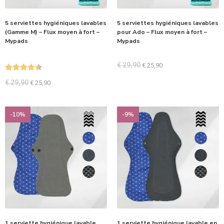
5 serviettes hygiéniques lavables
5 serviettes hygiéniques lavables
(Gamme M) – Flux moyen à fort –
pour Ado – Flux moyen à fort –
Mypads
Mypads
€
29,90
€
25,90
Note
4.50
€
29,90
€
25,90
sur 5
-10%
-9%
1 serviette hygiénique lavable
1 serviette hygiénique lavable en