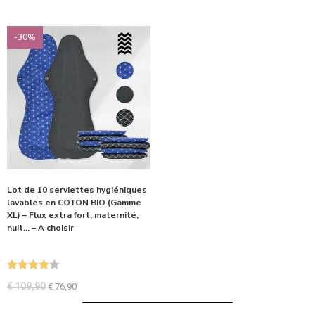
sur 5
-30%
Lot de 10 serviettes hygiéniques
lavables en COTON BIO (Gamme
XL) – Flux extra fort, maternité,
nuit… – A choisir
Note
4.00
€
109,90
€
76,90
sur 5