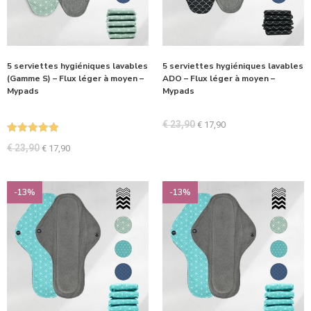
5 serviettes hygiéniques lavables
5 serviettes hygiéniques lavables
(Gamme S) – Flux léger à moyen –
ADO – Flux léger à moyen –
Mypads
Mypads
€
23,90
€
17,90
Note
5.00
€
23,90
€
17,90
sur 5
-13%
-13%