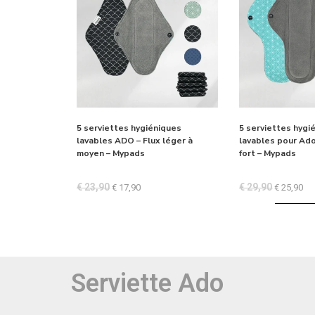
5 serviettes hygiéniques
5 serviettes hygi
lavables ADO – Flux léger à
lavables pour Ado
moyen – Mypads
fort – Mypads
€
23,90
€
29,90
€
17,90
€
25,90
Serviette Ado