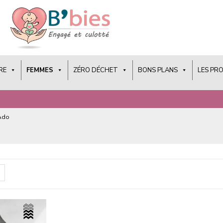
RE
FEMMES
ZÉRO DÉCHET
BONS PLANS
LES PR
 Ado