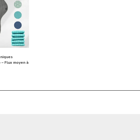
éniques
 – Flux moyen à