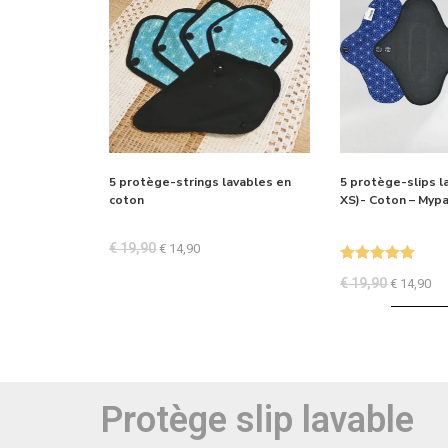
5 protège-strings lavables en
5 protège-slips 
coton
XS)- Coton – Myp
€
19,90
€
14,90
Note
5.00
€
19,90
€
14,90
sur 5
Protège slip lavable