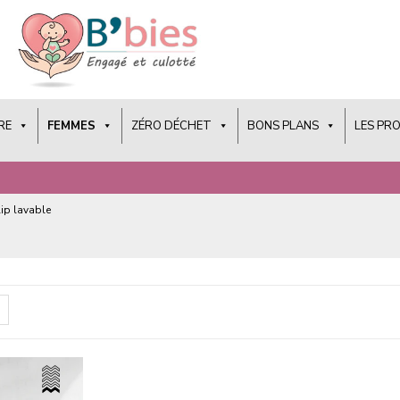
RE
FEMMES
ZÉRO DÉCHET
BONS PLANS
LES PR
lip lavable