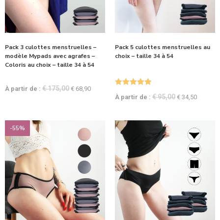
Pack 3 culottes menstruelles –
Pack 5 culottes menstruelles au
modèle Mypads avec agrafes –
choix – taille 34 à 54
Coloris au choix – taille 34 à 54
€
175,00
À partir de :
€
68,90
Note
5.00
€
95,00
À partir de :
€
34,50
sur 5
-55%