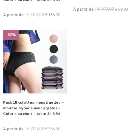
€
190,00
À partir de :
€
69,00
€
350,00
À partir de :
€
156,90
-62%
Pack 15 culottes menstruelles –
modèle Mypads avec agrafes –
Coloris au choix – taille 34 à 54
€
700,00
À partir de :
€
266,90