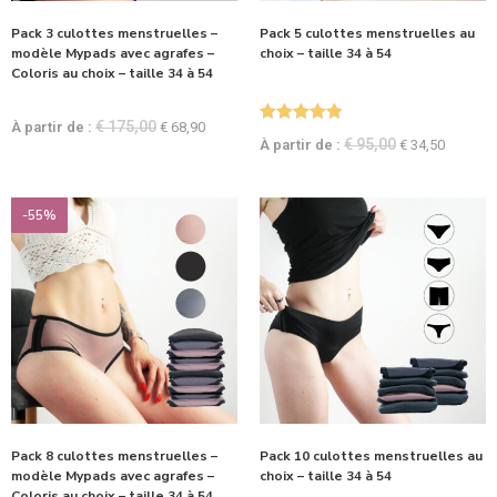
Pack 3 culottes menstruelles –
Pack 5 culottes menstruelles au
modèle Mypads avec agrafes –
choix – taille 34 à 54
Coloris au choix – taille 34 à 54
€
175,00
À partir de :
€
68,90
Note
5.00
€
95,00
À partir de :
€
34,50
sur 5
-55%
Pack 8 culottes menstruelles –
Pack 10 culottes menstruelles au
modèle Mypads avec agrafes –
choix – taille 34 à 54
Coloris au choix – taille 34 à 54