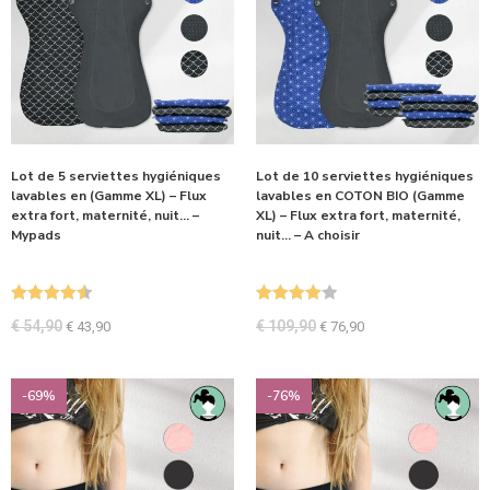
Lot de 5 serviettes hygiéniques
Lot de 10 serviettes hygiéniques
lavables en (Gamme XL) – Flux
lavables en COTON BIO (Gamme
extra fort, maternité, nuit… –
XL) – Flux extra fort, maternité,
Mypads
nuit… – A choisir
Note
4.60
Note
4.00
€
54,90
€
109,90
€
43,90
€
76,90
sur 5
sur 5
-69%
-76%