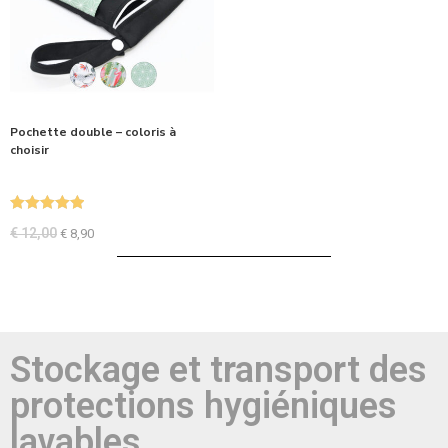
Pochette double – coloris à
choisir
Note
5.00
€
12,00
€
8,90
sur 5
Stockage et transport des
protections hygiéniques
lavables