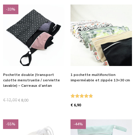
-33%
Pochette double (transport
1 pochette multifonction
culotte menstruelle / serviette
imperméable et zippée 13×30 cm
lavable) – Carreaux d’antan
€
12,00
€
8,00
Note
4.87
€
6,90
sur 5
-55%
-44%