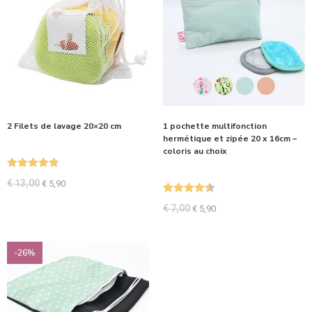
2 Filets de lavage 20×20 cm
1 pochette multifonction
hermétique et zipée 20 x 16cm –
coloris au choix
Note
4.87
€
13,00
€
5,90
sur 5
Note
4.50
€
7,00
€
5,90
sur 5
-26%