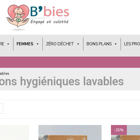
RE
FEMMES
ZÉRO DÉCHET
BONS PLANS
LES PR
vables
ons hygiéniques lavables
-25%