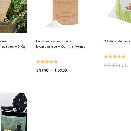
e au
Lessive en poudre au
2 Filets de lav
 lavages – 5 Kg
bicarbonate – Comme Avant
Note
4.87
€
13,00
€
5,90
Note
4.50
sur 5
€
11,90
–
€
53,50
sur 5