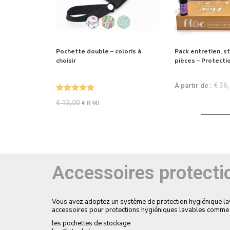
Pochette double – coloris à
Pack entretien, s
choisir
pièces – Protecti
€
36,
À partir de :
Note
5.00
€
12,00
€
8,90
sur 5
Accessoires protecti
Vous avez adoptez un système de protection hygiénique lava
accessoires pour protections hygiéniques lavables comme 
les pochettes de stockage