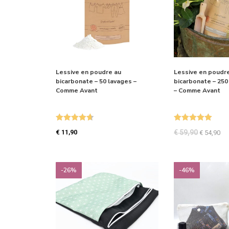
Lessive en poudre au
Lessive en poudr
bicarbonate – 50 lavages –
bicarbonate – 250
Comme Avant
– Comme Avant
Note
4.71
Note
5.00
€
11,90
€
59,90
€
54,90
sur 5
sur 5
-26%
-46%