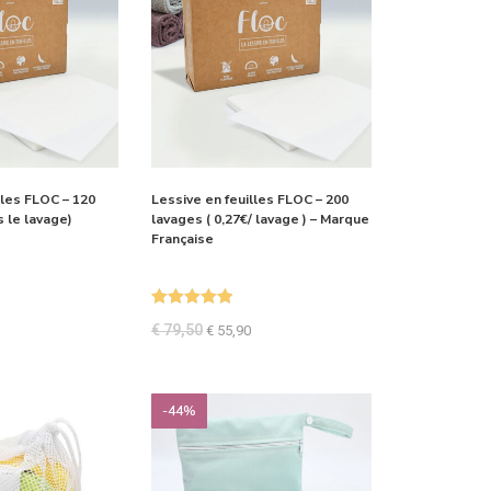
lles FLOC – 120
Lessive en feuilles FLOC – 200
s le lavage)
lavages ( 0,27€/ lavage ) – Marque
Française
Note
5.00
€
79,50
€
55,90
sur 5
-44%