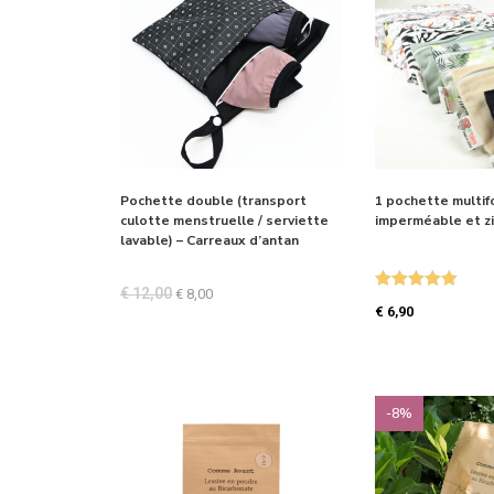
Pochette double (transport
1 pochette multif
culotte menstruelle / serviette
imperméable et z
lavable) – Carreaux d’antan
€
12,00
€
8,00
Note
4.87
€
6,90
sur 5
-8%