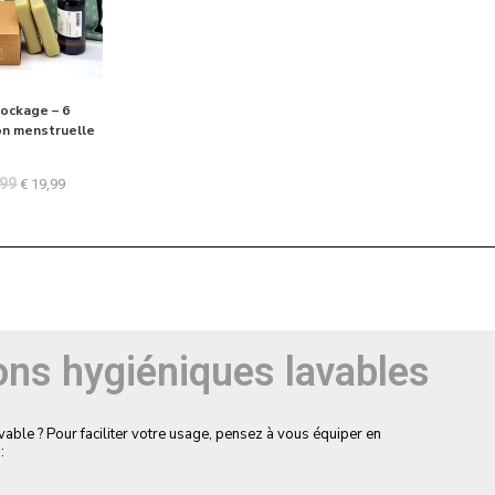
tockage – 6
on menstruelle
99
€
19,99
ons hygiéniques lavables
ble ? Pour faciliter votre usage, pensez à vous équiper en
: