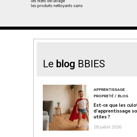
les filets de lavage
les produits nettoyants sains
Le
blog
BBIES
APPRENTISSAGE
PROPRETÉ
BLOG
Est-ce que les cul
d’apprentissage s
utiles ?
28 juillet 2026