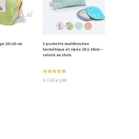
age 20×20 cm
1 pochette multifonction
hermétique et zipée 20 x 16cm –
coloris au choix
Note
4.50
€
7,00
€
5,90
sur 5