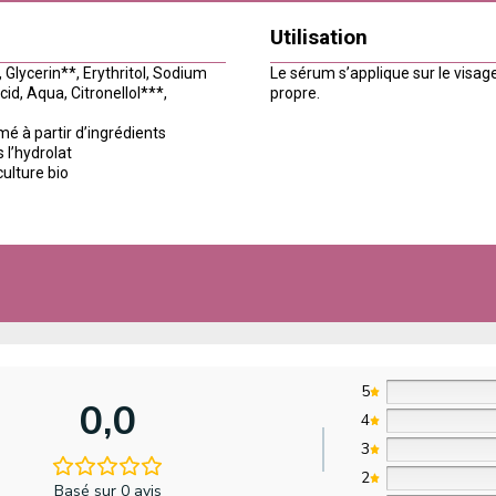
Utilisation
Glycerin**, Erythritol, Sodium
Le sérum s’applique sur le visage
id, Aqua, Citronellol***,
propre.
mé à partir d’ingrédients
 l’hydrolat
culture bio
5
0,0
4
3
2
Basé sur 0 avis