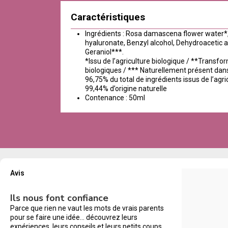
Caractéristiques
Ingrédients : Rosa damascena flower water*, 
hyaluronate, Benzyl alcohol, Dehydroacetic ac
Geraniol***.
*Issu de l’agriculture biologique / **Transfor
biologiques / *** Naturellement présent dans
96,75% du total de ingrédients issus de l’agri
99,44% d’origine naturelle
Contenance : 50ml
Avis
Ils nous font confiance
Parce que rien ne vaut les mots de vrais parents
pour se faire une idée… découvrez leurs
expériences, leurs conseils et leurs petits coups