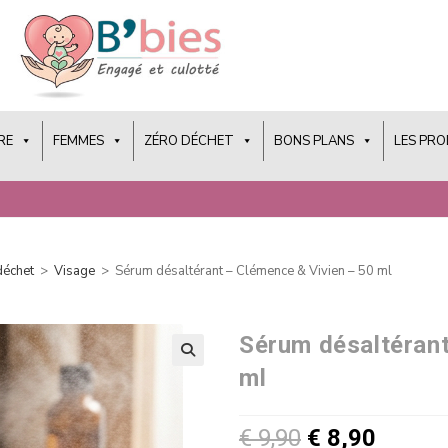
RE
FEMMES
ZÉRO DÉCHET
BONS PLANS
LES PR
déchet
>
Visage
>
Sérum désaltérant – Clémence & Vivien – 50 ml
Sérum désaltérant
ml
€
9,90
€
8,90