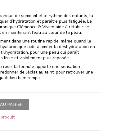
manque de sommeil et le rythme des enfants, la
er d’hydratation et paraître plus fatiguée. Le
uronique Clémence & Vivien aide à rétablir ce
t en maintenant l’eau au cœur de la peau.
ilement dans une routine rapide, même quand le
e hyaluronique aide à limiter la déshydratation en
t l’hydratation, pour une peau qui paraît
s lisse et visiblement plus reposée.
e rose, la formule apporte une sensation
redonner de l’éclat au teint, pour retrouver une
uotidien bien rempli.
AU PANIER
produit.