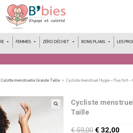
RE
FEMMES
ZÉRO DÉCHET
BONS PLANS
LES PR
Culotte menstruelle Grande Taille
>
Cycliste menstruel Hygie – Flux fort –
Cycliste menstrue
Taille
€
59,00
€
32,00