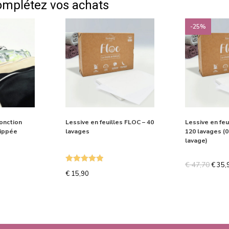
omplétez vos achats
-25%
onction
Lessive en feuilles FLOC – 40
Lessive en feu
zippée
lavages
120 lavages (0
lavage)
€
47,70
€
35,
Note
5.00
€
15,90
sur 5