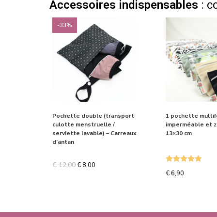
Accessoires indispensables
: c
-33%
Pochette double (transport
1 pochette multif
culotte menstruelle /
imperméable et 
serviette lavable) – Carreaux
13×30 cm
d’antan
€
12,00
€
8,00
Note
4.87
€
6,90
sur 5