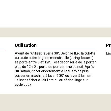
Utilisation
Pr
Avant de l’utiliser, laver à 30°. Selon le flux, la culotte
Lav
ou toute autre lingerie menstruelle (string, boxer…)
se porte entre 5 et 12h. Il est déconseillé de la porter
plus de 12h. Se porte de jour comme de nuit. Après
utilisation, rincer directement à l’eau froide puis
passer en machine à laver à 30° ou laver à la main.
Laisser sécher à l’air libre ou au sèche-linge sur
cycle doux