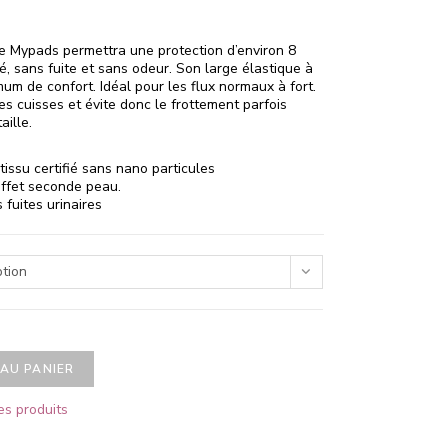
de Mypads permettra une protection d’environ 8
é, sans fuite et sans odeur. Son large élastique à
um de confort. Idéal pour les flux normaux à fort.
es cuisses et évite donc le frottement parfois
aille.
 tissu certifié sans nano particules
 effet seconde peau.
fuites urinaires
ption
AU PANIER
es produits