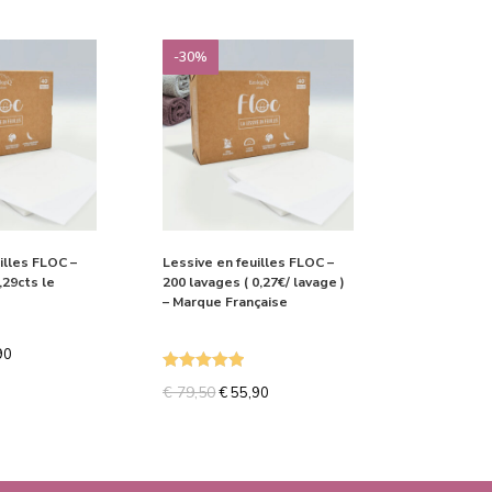
-30%
illes FLOC –
Lessive en feuilles FLOC –
,29cts le
200 lavages ( 0,27€/ lavage )
– Marque Française
90
Note
5.00
€
79,50
€
55,90
sur 5