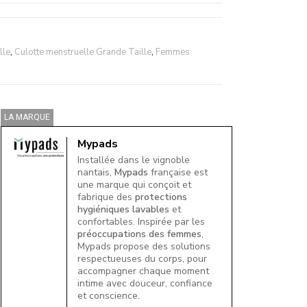
lle
,
Culotte menstruelle Grande Taille
,
Femmes
LA MARQUE
Mypads
Installée dans le vignoble
nantais,
Mypads
française est
une marque qui conçoit et
fabrique des
protections
hygiéniques lavables
et
confortables. Inspirée par les
préoccupations des femmes
,
Mypads propose des solutions
respectueuses du corps, pour
accompagner chaque moment
intime avec douceur, confiance
et conscience.