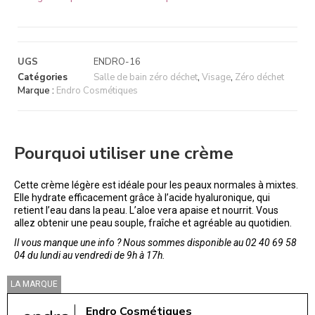
UGS
ENDRO-16
Catégories
Salle de bain zéro déchet
,
Visage
,
Zéro déchet
Marque :
Endro Cosmétiques
Pourquoi utiliser une crème
Cette crème légère est idéale pour les peaux normales à mixtes.
Elle hydrate efficacement grâce à l’acide hyaluronique, qui
retient l’eau dans la peau. L’aloe vera apaise et nourrit. Vous
allez obtenir une peau souple, fraîche et agréable au quotidien.
Il vous manque une info ? Nous sommes disponible au 02 40 69 58
04 du lundi au vendredi de 9h à 17h.
LA MARQUE
Endro Cosmétiques