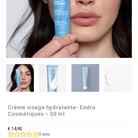
Crème visage hydratante- Endro
Cosmétiques – 50 ml
€
14,90
0
avis