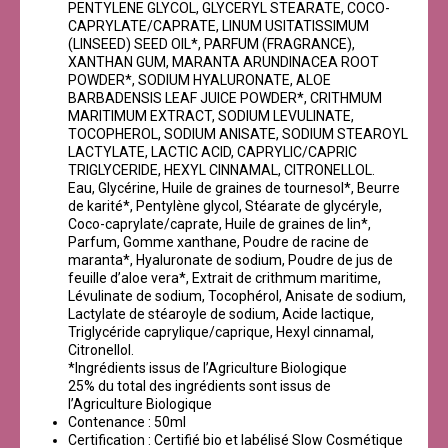
PENTYLENE GLYCOL, GLYCERYL STEARATE, COCO-
CAPRYLATE/CAPRATE, LINUM USITATISSIMUM
(LINSEED) SEED OIL*, PARFUM (FRAGRANCE),
XANTHAN GUM, MARANTA ARUNDINACEA ROOT
POWDER*, SODIUM HYALURONATE, ALOE
BARBADENSIS LEAF JUICE POWDER*, CRITHMUM
MARITIMUM EXTRACT, SODIUM LEVULINATE,
TOCOPHEROL, SODIUM ANISATE, SODIUM STEAROYL
LACTYLATE, LACTIC ACID, CAPRYLIC/CAPRIC
TRIGLYCERIDE, HEXYL CINNAMAL, CITRONELLOL.
Eau, Glycérine, Huile de graines de tournesol*, Beurre
de karité*, Pentylène glycol, Stéarate de glycéryle,
Coco-caprylate/caprate, Huile de graines de lin*,
Parfum, Gomme xanthane, Poudre de racine de
maranta*, Hyaluronate de sodium, Poudre de jus de
feuille d’aloe vera*, Extrait de crithmum maritime,
Lévulinate de sodium, Tocophérol, Anisate de sodium,
Lactylate de stéaroyle de sodium, Acide lactique,
Triglycéride caprylique/caprique, Hexyl cinnamal,
Citronellol.
*Ingrédients issus de l’Agriculture Biologique
25% du total des ingrédients sont issus de
l’Agriculture Biologique
Contenance : 50ml
Certification : Certifié bio et labélisé Slow Cosmétique