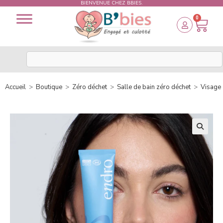
BIENVENUE CHEZ BBIES.
0
Accueil
>
Boutique
>
Zéro déchet
>
Salle de bain zéro déchet
>
Visage