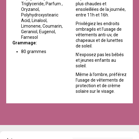
Triglyceride, Parfum ,
plus chaudes et
Oryzanol,
ensoleillées de la journée,
Polyhydroxystearic
entre 11h et 16h.
Acid, Linalool,
Privilégiez les endroits
Limonene, Coumarin,
ombragés et l’usage de
Geraniol, Eugenol,
vêtements anti-uv, de
Farnesol
chapeaux et de lunettes
Grammage:
de soleil.
80 grammes
N’exposez pas les bébés
et jeunes enfants au
soleil.
Même à l’ombre, préférez
l’usage de vêtements de
protection et de crème
solaire sur le visage.