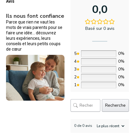
Avis
0,0
Ils nous font confiance
Parce que rien ne vaut les
mots de vrais parents pour se
Basé sur 0 avis
faire une idée… découvrez
leurs expériences, leurs
conseils et leurs petits coups
de cœur
5
0%
4
0%
3
0%
2
0%
1
0%
Recherche
0 de 0 avis