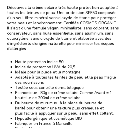
Découvrez la crème solaire très haute protection a
daptée à
toutes les teintes de pea
u. Une protection SPF50 composée
d’un seul filtre minéral sans dioxyde de titane pour protéger
votre peau et l’environnement. Certifiée COSMOS ORGANIC.
Il s’agit d’une
formule végan, minimaliste
, s
ans colorant, sans
conservateur, sans huile essentielle, sans aluminium, sans
octocrylène, sans dioxyde de titane
et élaborée avec
des
d’ingrédients d’origine naturelle
pour
minimiser les risques
d’allergies
.
Haute protection indice 50
Indice de protection UVA de 20,5
Idéale pour la plage et la montagne
Adaptée à toutes les teintes de pea
u et la peau fragile
des nourrissons
Testée sous contrôle dermatologique
Economique : 80g de crème solaire Comme Avant = 1
bouteille de 200ml de crème solaire
Du beurre de murumuru à la place du beurre de
karité pour obtenir une texture plus crémeuse et
plus facile à appliquer sur la peau,
sans effet collant.
Hypoallergénique et cosmétique BIO.
Fabriquer en France à Marseille