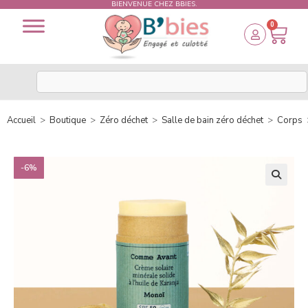
BIENVENUE CHEZ BBIES.
0
Accueil
>
Boutique
>
Zéro déchet
>
Salle de bain zéro déchet
>
Corps
-6%