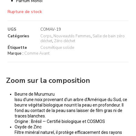
Parfum Monoï
Rupture de stock
UGS
COMAV-19
Catégories
Corps
,
Nouveautés Femmes
,
Salle de bain zéro
déchet
,
Zéro déchet
Étiquette
Cosmétique solide
Marque :
Comme Avant
Zoom sur la composition
Beurre de Murumuru
Issu d’une noix provenant d’un arbre d’Amérique du Sud, ce
beurre végétal biologique nourrit la peau en profondeur. Il
fond au contact de la peau sans laisser de film gras ni de
traces blanches.
Origine : Brésil — Certifié biologique et COSMOS
Oxyde de Zinc
Filtre minéral naturel, il protège efficacement des rayons